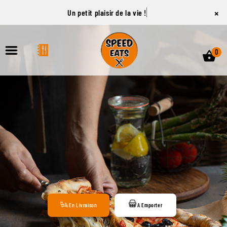
×
Un petit plaisir de la vie !
0
ACCUEIL
LA CARTE
VOTRE COMPTE
NOTRE RESTAURANT
VOS AVIS
En Livraison
A Emporter
MENTIONS LÉGALES