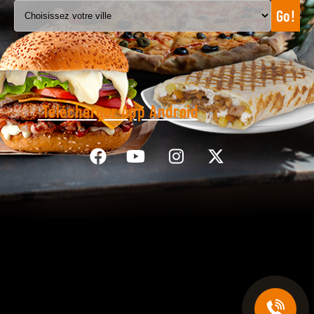
Go!
C.G.V
Télécharger App Android