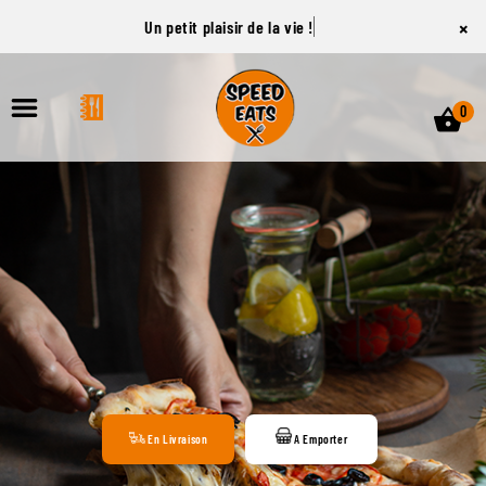
×
Un petit plaisir de la vie !
0
ACCUEIL
LA CARTE
VOTRE COMPTE
NOTRE RESTAURANT
VOS AVIS
En Livraison
A Emporter
MENTIONS LÉGALES