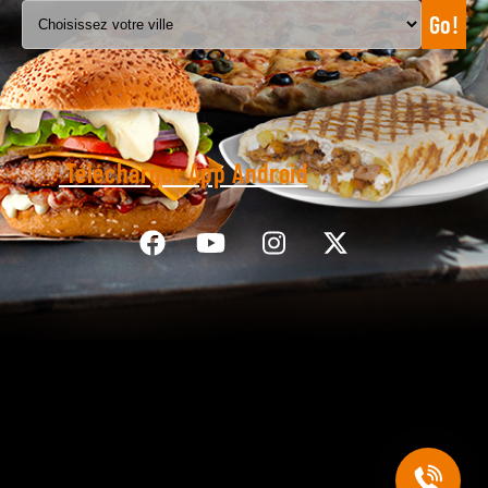
Go!
C.G.V
Télécharger App Android